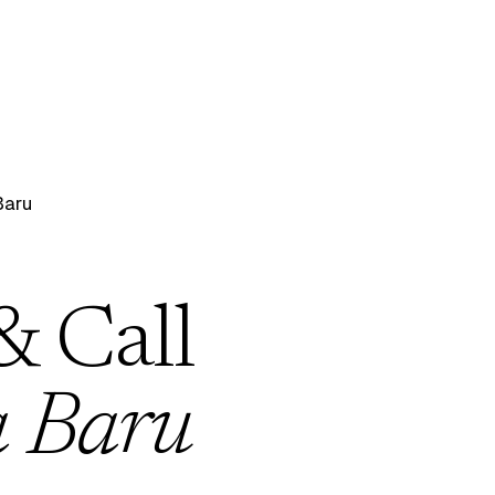
Baru
& Call
a Baru