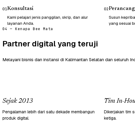
Konsultasi
Perancang
01
02
Kami pelajari jenis panggilan, skrip, dan alur
Susun kepriba
layanan Anda.
yang sesuai b
04 — Kenapa Bee Mata
Partner digital yang teruji
Melayani bisnis dan instansi di Kalimantan Selatan dan seluruh In
Sejak 2013
Tim In-Hou
Pengalaman lebih dari satu dekade membangun
Dikerjakan tim s
produk digital.
ketiga.