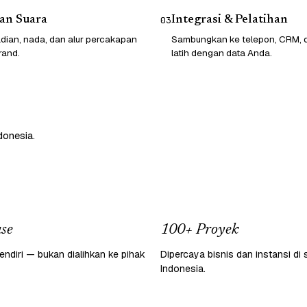
an Suara
Integrasi & Pelatihan
03
dian, nada, dan alur percakapan
Sambungkan ke telepon, CRM, da
rand.
latih dengan data Anda.
donesia.
se
100+ Proyek
endiri — bukan dialihkan ke pihak
Dipercaya bisnis dan instansi di 
Indonesia.