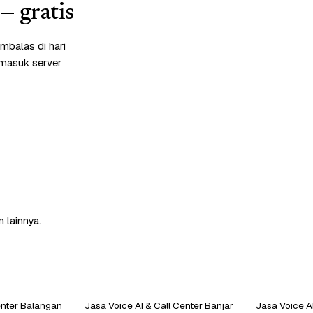
— gratis
mbalas di hari
rmasuk server
 lainnya.
enter Balangan
Jasa Voice AI & Call Center Banjar
Jasa Voice AI