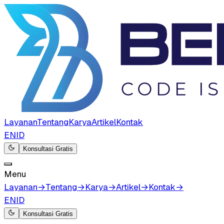
Layanan
Tentang
Karya
Artikel
Kontak
EN
ID
Konsultasi Gratis
Menu
Layanan
→
Tentang
→
Karya
→
Artikel
→
Kontak
→
EN
ID
Konsultasi Gratis