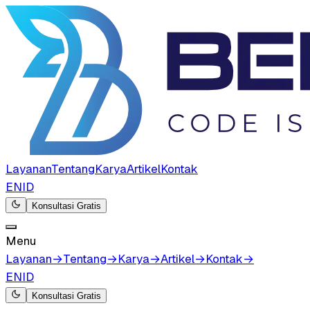
Layanan
Tentang
Karya
Artikel
Kontak
EN
ID
Konsultasi Gratis
Menu
Layanan
→
Tentang
→
Karya
→
Artikel
→
Kontak
→
EN
ID
Konsultasi Gratis