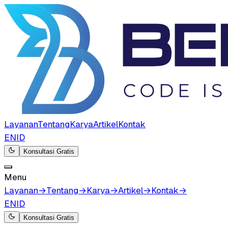
Layanan
Tentang
Karya
Artikel
Kontak
EN
ID
Konsultasi Gratis
Menu
Layanan
→
Tentang
→
Karya
→
Artikel
→
Kontak
→
EN
ID
Konsultasi Gratis