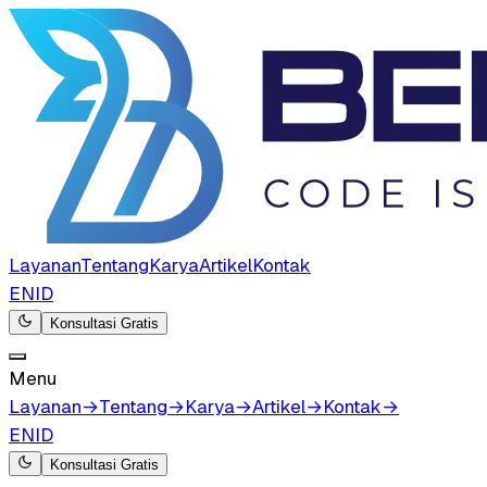
Layanan
Tentang
Karya
Artikel
Kontak
EN
ID
Konsultasi Gratis
Menu
Layanan
→
Tentang
→
Karya
→
Artikel
→
Kontak
→
EN
ID
Konsultasi Gratis