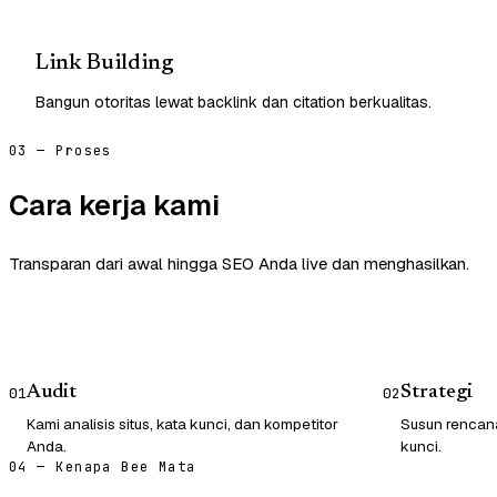
Link Building
Bangun otoritas lewat backlink dan citation berkualitas.
03 — Proses
Cara kerja kami
Transparan dari awal hingga SEO Anda live dan menghasilkan.
Audit
Strategi
01
02
Kami analisis situs, kata kunci, dan kompetitor
Susun rencana
Anda.
kunci.
04 — Kenapa Bee Mata