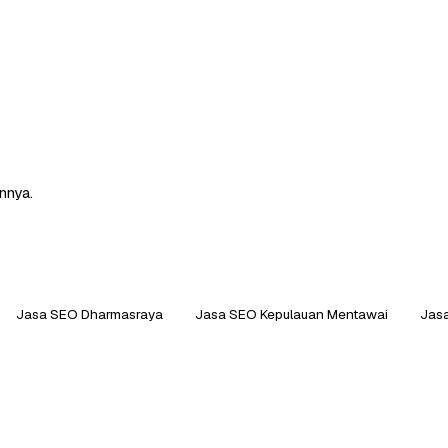
nnya.
Jasa SEO Dharmasraya
Jasa SEO Kepulauan Mentawai
Jasa