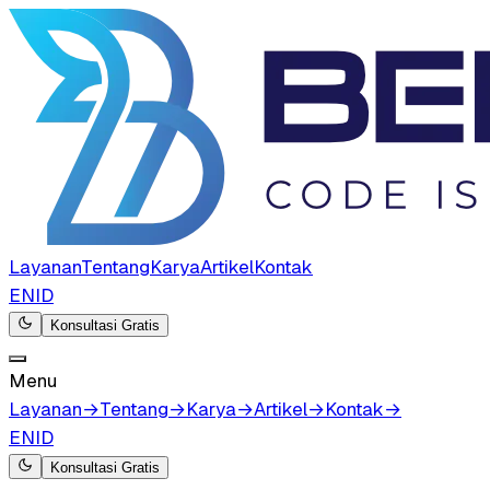
Layanan
Tentang
Karya
Artikel
Kontak
EN
ID
Konsultasi Gratis
Menu
Layanan
→
Tentang
→
Karya
→
Artikel
→
Kontak
→
EN
ID
Konsultasi Gratis