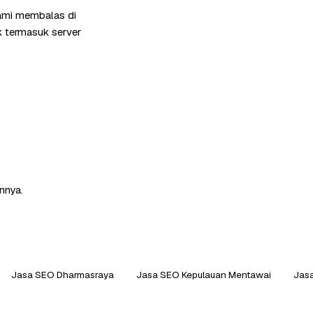
kami membalas di
k termasuk server
nnya.
Jasa SEO Dharmasraya
Jasa SEO Kepulauan Mentawai
Jasa