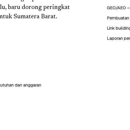
ulu, baru dorong peringkat
GEO/AEO — o
 untuk Sumatera Barat.
Pembuatan 
Link buildin
Laporan peri
butuhan dan anggaran