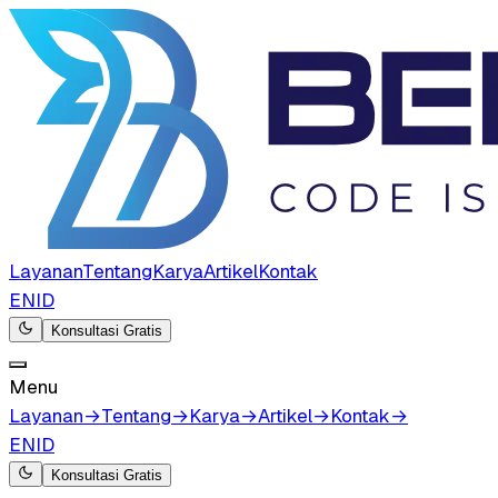
Layanan
Tentang
Karya
Artikel
Kontak
EN
ID
Konsultasi Gratis
Menu
Layanan
→
Tentang
→
Karya
→
Artikel
→
Kontak
→
EN
ID
Konsultasi Gratis