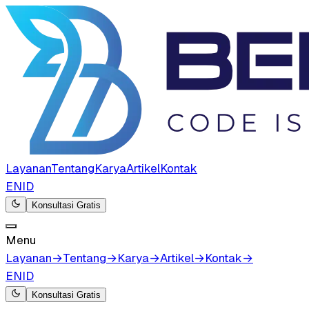
Layanan
Tentang
Karya
Artikel
Kontak
EN
ID
Konsultasi Gratis
Menu
Layanan
→
Tentang
→
Karya
→
Artikel
→
Kontak
→
EN
ID
Konsultasi Gratis