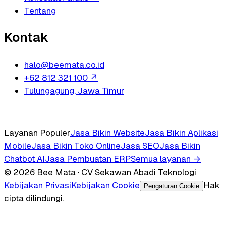
Tentang
Kontak
halo@beemata.co.id
+62 812 321 100
↗
Tulungagung, Jawa Timur
Layanan Populer
Jasa Bikin Website
Jasa Bikin Aplikasi
Mobile
Jasa Bikin Toko Online
Jasa SEO
Jasa Bikin
Chatbot AI
Jasa Pembuatan ERP
Semua layanan →
© 2026 Bee Mata · CV Sekawan Abadi Teknologi
Kebijakan Privasi
Kebijakan Cookie
Hak
Pengaturan Cookie
cipta dilindungi.