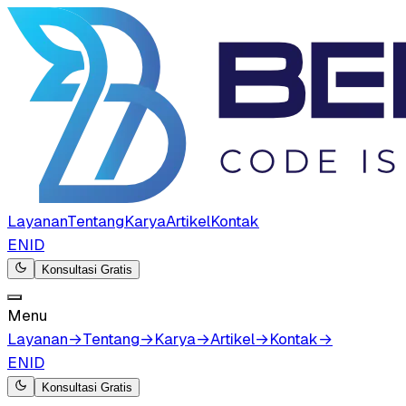
Layanan
Tentang
Karya
Artikel
Kontak
EN
ID
Konsultasi Gratis
Menu
Layanan
→
Tentang
→
Karya
→
Artikel
→
Kontak
→
EN
ID
Konsultasi Gratis