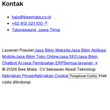
Kontak
halo@beemata.co.id
+62 812 321 100
↗
Tulungagung, Jawa Timur
Layanan Populer
Jasa Bikin Website
Jasa Bikin Aplikasi
Mobile
Jasa Bikin Toko Online
Jasa SEO
Jasa Bikin
Chatbot AI
Jasa Pembuatan ERP
Semua layanan →
© 2026 Bee Mata · CV Sekawan Abadi Teknologi
Kebijakan Privasi
Kebijakan Cookie
Hak
Pengaturan Cookie
cipta dilindungi.