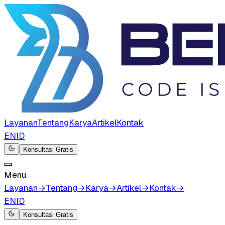
Layanan
Tentang
Karya
Artikel
Kontak
EN
ID
Konsultasi Gratis
Menu
Layanan
→
Tentang
→
Karya
→
Artikel
→
Kontak
→
EN
ID
Konsultasi Gratis