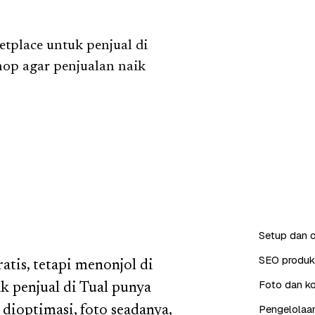
tplace untuk penjual di
hop agar penjualan naik
Setup dan o
SEO produk 
tis, tetapi menonjol di
Foto dan ko
ak penjual di Tual punya
Pengelolaan
dioptimasi, foto seadanya,