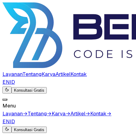
Layanan
Tentang
Karya
Artikel
Kontak
EN
ID
Konsultasi Gratis
Menu
Layanan
→
Tentang
→
Karya
→
Artikel
→
Kontak
→
EN
ID
Konsultasi Gratis