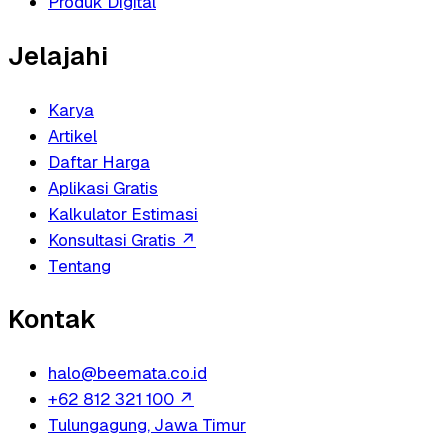
Produk Digital
Jelajahi
Karya
Artikel
Daftar Harga
Aplikasi Gratis
Kalkulator Estimasi
Konsultasi Gratis
↗
Tentang
Kontak
halo@beemata.co.id
+62 812 321 100
↗
Tulungagung, Jawa Timur