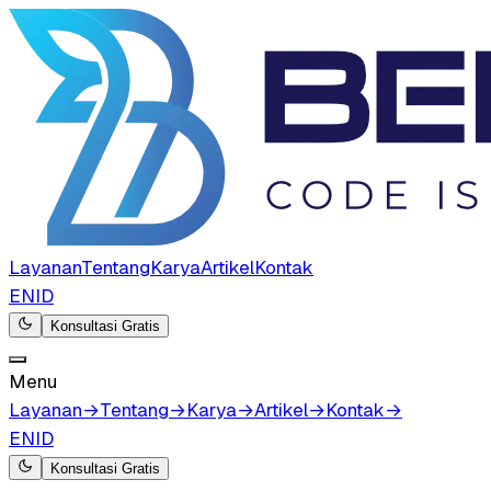
Layanan
Tentang
Karya
Artikel
Kontak
EN
ID
Konsultasi Gratis
Menu
Layanan
→
Tentang
→
Karya
→
Artikel
→
Kontak
→
EN
ID
Konsultasi Gratis