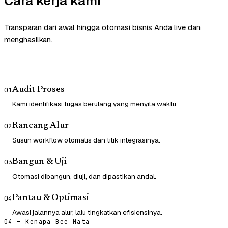
Cara kerja kami
Transparan dari awal hingga otomasi bisnis Anda live dan
menghasilkan.
Audit Proses
01
Kami identifikasi tugas berulang yang menyita waktu.
Rancang Alur
02
Susun workflow otomatis dan titik integrasinya.
Bangun & Uji
03
Otomasi dibangun, diuji, dan dipastikan andal.
Pantau & Optimasi
04
Awasi jalannya alur, lalu tingkatkan efisiensinya.
04 — Kenapa Bee Mata