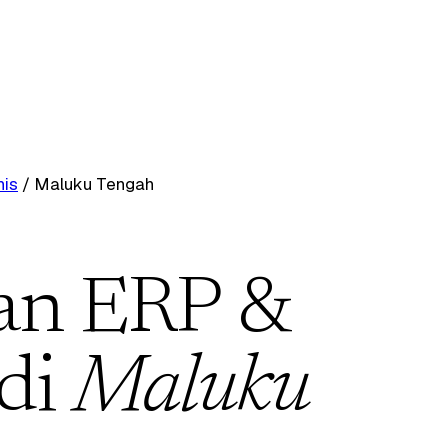
nis
/
Maluku Tengah
an ERP &
 di
Maluku