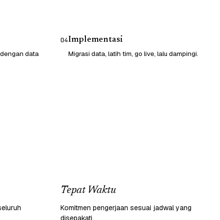
Implementasi
04
 dengan data
Migrasi data, latih tim, go live, lalu dampingi.
Tepat Waktu
seluruh
Komitmen pengerjaan sesuai jadwal yang
disepakati.