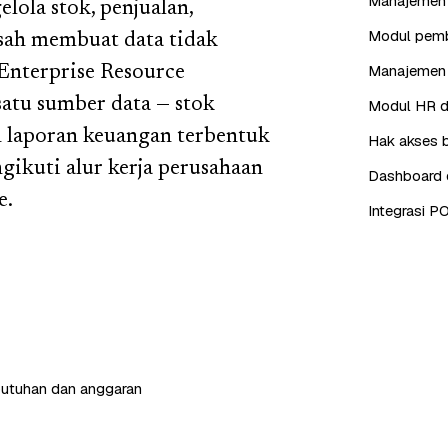
Manajemen i
lola stok, penjualan,
Modul pembe
isah membuat data tidak
Manajemen 
Enterprise Resource
atu sumber data — stok
Modul HR da
an laporan keuangan terbentuk
Hak akses b
ikuti alur kerja perusahaan
Dashboard d
e.
Integrasi P
butuhan dan anggaran