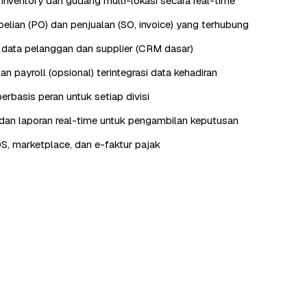
nventory dan gudang multi-lokasi secara real-time
lian (PO) dan penjualan (SO, invoice) yang terhubung
data pelanggan dan supplier (CRM dasar)
n payroll (opsional) terintegrasi data kehadiran
erbasis peran untuk setiap divisi
an laporan real-time untuk pengambilan keputusan
OS, marketplace, dan e-faktur pajak