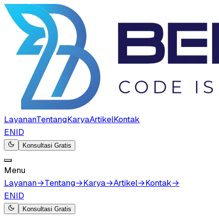
Layanan
Tentang
Karya
Artikel
Kontak
EN
ID
Konsultasi Gratis
Menu
Layanan
→
Tentang
→
Karya
→
Artikel
→
Kontak
→
EN
ID
Konsultasi Gratis