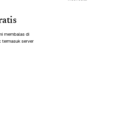
atis
ami membalas di
k termasuk server