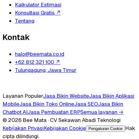
Kalkulator Estimasi
Konsultasi Gratis
↗
Tentang
Kontak
halo@beemata.co.id
+62 812 321 100
↗
Tulungagung, Jawa Timur
Layanan Populer
Jasa Bikin Website
Jasa Bikin Aplikasi
Mobile
Jasa Bikin Toko Online
Jasa SEO
Jasa Bikin
Chatbot AI
Jasa Pembuatan ERP
Semua layanan →
© 2026 Bee Mata · CV Sekawan Abadi Teknologi
Kebijakan Privasi
Kebijakan Cookie
Hak
Pengaturan Cookie
cipta dilindungi.