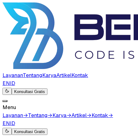
Layanan
Tentang
Karya
Artikel
Kontak
EN
ID
Konsultasi Gratis
Menu
Layanan
→
Tentang
→
Karya
→
Artikel
→
Kontak
→
EN
ID
Konsultasi Gratis