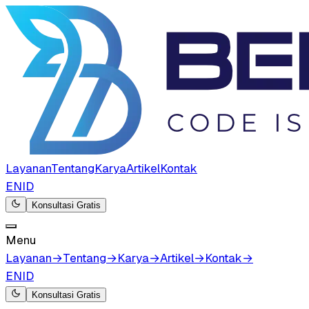
Layanan
Tentang
Karya
Artikel
Kontak
EN
ID
Konsultasi Gratis
Menu
Layanan
→
Tentang
→
Karya
→
Artikel
→
Kontak
→
EN
ID
Konsultasi Gratis