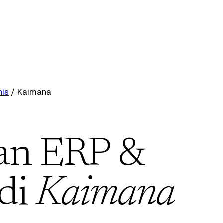
nis
/
Kaimana
an ERP &
 di
Kaimana