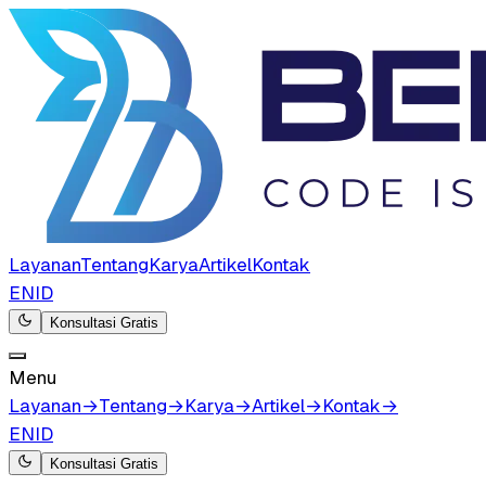
Layanan
Tentang
Karya
Artikel
Kontak
EN
ID
Konsultasi Gratis
Menu
Layanan
→
Tentang
→
Karya
→
Artikel
→
Kontak
→
EN
ID
Konsultasi Gratis