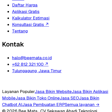
Daftar Harga
Aplikasi Gratis
Kalkulator Estimasi
Konsultasi Gratis
↗
Tentang
Kontak
halo@beemata.co.id
+62 812 321 100
↗
Tulungagung, Jawa Timur
Layanan Populer
Jasa Bikin Website
Jasa Bikin Aplikasi
Mobile
Jasa Bikin Toko Online
Jasa SEO
Jasa Bikin
Chatbot AI
Jasa Pembuatan ERP
Semua layanan →
© 2026 Bee Mata · CV Sekawan Abadi Teknologi