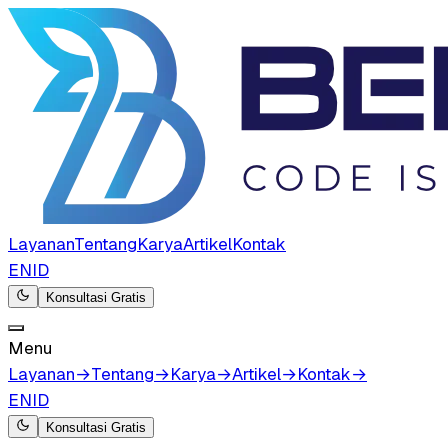
Layanan
Tentang
Karya
Artikel
Kontak
EN
ID
Konsultasi Gratis
Menu
Layanan
→
Tentang
→
Karya
→
Artikel
→
Kontak
→
EN
ID
Konsultasi Gratis