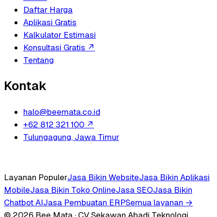
Daftar Harga
Aplikasi Gratis
Kalkulator Estimasi
Konsultasi Gratis
↗
Tentang
Kontak
halo@beemata.co.id
+62 812 321 100
↗
Tulungagung, Jawa Timur
Layanan Populer
Jasa Bikin Website
Jasa Bikin Aplikasi
Mobile
Jasa Bikin Toko Online
Jasa SEO
Jasa Bikin
Chatbot AI
Jasa Pembuatan ERP
Semua layanan →
© 2026 Bee Mata · CV Sekawan Abadi Teknologi