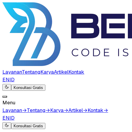
Layanan
Tentang
Karya
Artikel
Kontak
EN
ID
Konsultasi Gratis
Menu
Layanan
→
Tentang
→
Karya
→
Artikel
→
Kontak
→
EN
ID
Konsultasi Gratis