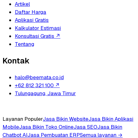
Artikel
Daftar Harga
Aplikasi Gratis
Kalkulator Estimasi
Konsultasi Gratis
↗
Tentang
Kontak
halo@beemata.co.id
+62 812 321 100
↗
Tulungagung, Jawa Timur
Layanan Populer
Jasa Bikin Website
Jasa Bikin Aplikasi
Mobile
Jasa Bikin Toko Online
Jasa SEO
Jasa Bikin
Chatbot AI
Jasa Pembuatan ERP
Semua layanan →