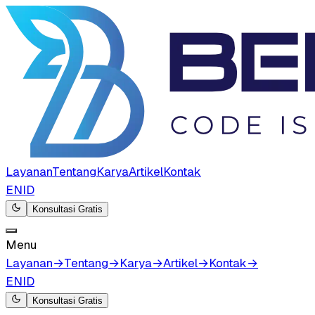
Layanan
Tentang
Karya
Artikel
Kontak
EN
ID
Konsultasi Gratis
Menu
Layanan
→
Tentang
→
Karya
→
Artikel
→
Kontak
→
EN
ID
Konsultasi Gratis