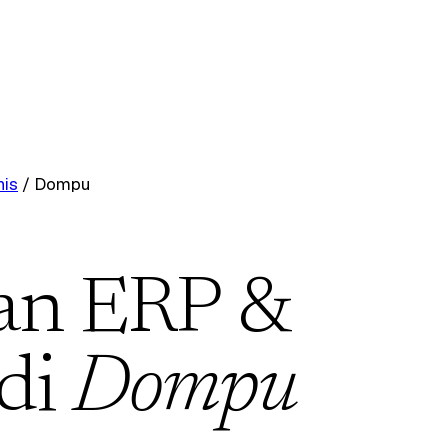
nis
/
Dompu
an ERP &
 di
Dompu