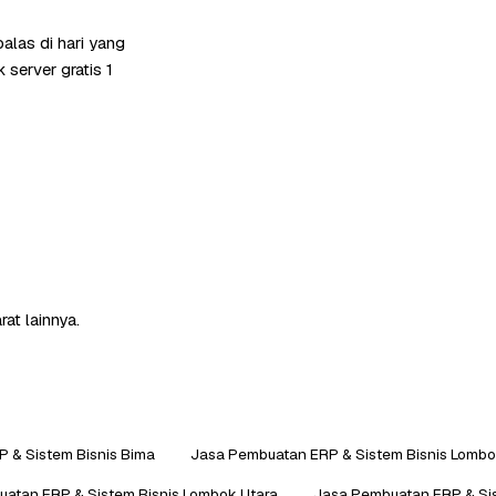
las di hari yang
server gratis 1
at lainnya.
 & Sistem Bisnis Bima
Jasa Pembuatan ERP & Sistem Bisnis Lombo
atan ERP & Sistem Bisnis Lombok Utara
Jasa Pembuatan ERP & Si