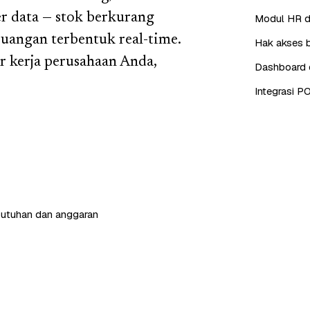
r data — stok berkurang
Modul HR da
euangan terbentuk real-time.
Hak akses b
 kerja perusahaan Anda,
Dashboard d
Integrasi P
butuhan dan anggaran