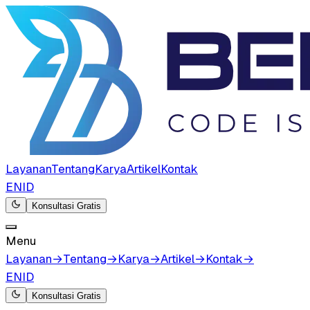
Layanan
Tentang
Karya
Artikel
Kontak
EN
ID
Konsultasi Gratis
Menu
Layanan
→
Tentang
→
Karya
→
Artikel
→
Kontak
→
EN
ID
Konsultasi Gratis