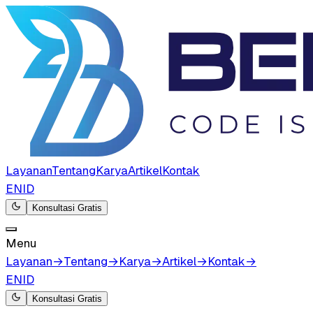
Layanan
Tentang
Karya
Artikel
Kontak
EN
ID
Konsultasi Gratis
Menu
Layanan
→
Tentang
→
Karya
→
Artikel
→
Kontak
→
EN
ID
Konsultasi Gratis