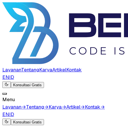
Layanan
Tentang
Karya
Artikel
Kontak
EN
ID
Konsultasi Gratis
Menu
Layanan
→
Tentang
→
Karya
→
Artikel
→
Kontak
→
EN
ID
Konsultasi Gratis