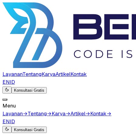
Layanan
Tentang
Karya
Artikel
Kontak
EN
ID
Konsultasi Gratis
Menu
Layanan
→
Tentang
→
Karya
→
Artikel
→
Kontak
→
EN
ID
Konsultasi Gratis