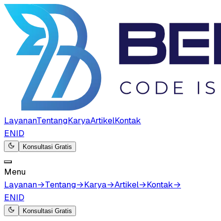
Layanan
Tentang
Karya
Artikel
Kontak
EN
ID
Konsultasi Gratis
Menu
Layanan
→
Tentang
→
Karya
→
Artikel
→
Kontak
→
EN
ID
Konsultasi Gratis