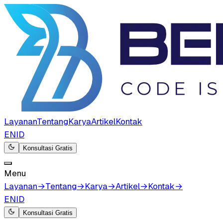
Layanan
Tentang
Karya
Artikel
Kontak
EN
ID
Konsultasi Gratis
Menu
Layanan
→
Tentang
→
Karya
→
Artikel
→
Kontak
→
EN
ID
Konsultasi Gratis