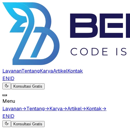
Layanan
Tentang
Karya
Artikel
Kontak
EN
ID
Konsultasi Gratis
Menu
Layanan
→
Tentang
→
Karya
→
Artikel
→
Kontak
→
EN
ID
Konsultasi Gratis