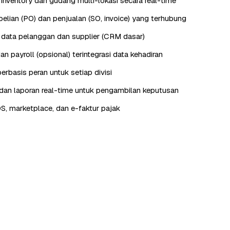
nventory dan gudang multi-lokasi secara real-time
lian (PO) dan penjualan (SO, invoice) yang terhubung
data pelanggan dan supplier (CRM dasar)
n payroll (opsional) terintegrasi data kehadiran
erbasis peran untuk setiap divisi
an laporan real-time untuk pengambilan keputusan
OS, marketplace, dan e-faktur pajak