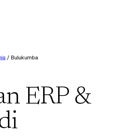
nis
/
Bulukumba
an ERP &
di