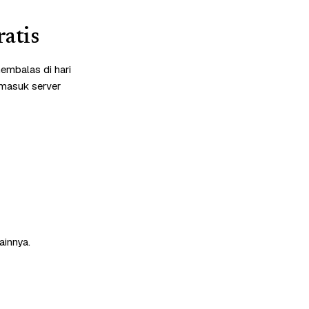
atis
embalas di hari
rmasuk server
ainnya.