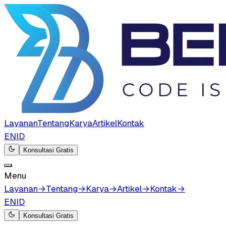
Layanan
Tentang
Karya
Artikel
Kontak
EN
ID
Konsultasi Gratis
Menu
Layanan
→
Tentang
→
Karya
→
Artikel
→
Kontak
→
EN
ID
Konsultasi Gratis