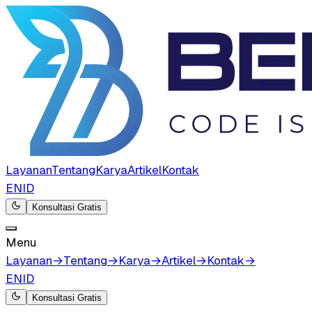
Layanan
Tentang
Karya
Artikel
Kontak
EN
ID
Konsultasi Gratis
Menu
Layanan
→
Tentang
→
Karya
→
Artikel
→
Kontak
→
EN
ID
Konsultasi Gratis