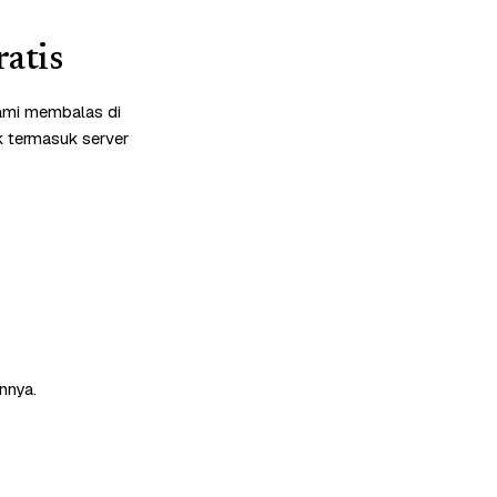
atis
kami membalas di
k termasuk server
nnya.