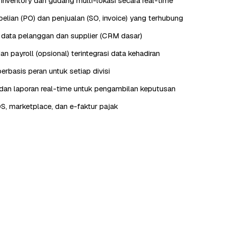
nventory dan gudang multi-lokasi secara real-time
lian (PO) dan penjualan (SO, invoice) yang terhubung
data pelanggan dan supplier (CRM dasar)
n payroll (opsional) terintegrasi data kehadiran
erbasis peran untuk setiap divisi
an laporan real-time untuk pengambilan keputusan
OS, marketplace, dan e-faktur pajak