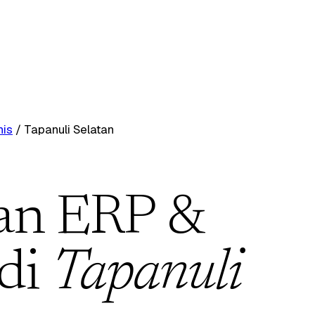
nis
/
Tapanuli Selatan
an ERP &
 di
Tapanuli