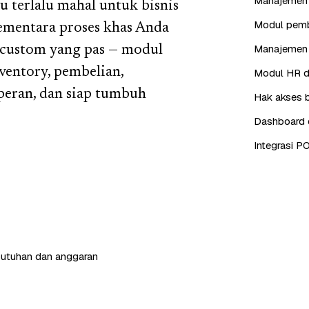
Manajemen i
u terlalu mahal untuk bisnis
Modul pembe
 sementara proses khas Anda
Manajemen 
 custom yang pas — modul
ventory, pembelian,
Modul HR da
 peran, dan siap tumbuh
Hak akses b
Dashboard d
Integrasi P
butuhan dan anggaran