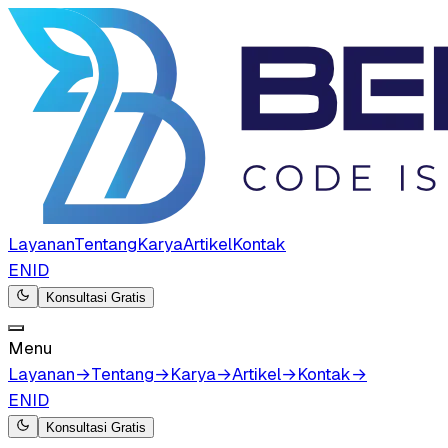
Layanan
Tentang
Karya
Artikel
Kontak
EN
ID
Konsultasi Gratis
Menu
Layanan
→
Tentang
→
Karya
→
Artikel
→
Kontak
→
EN
ID
Konsultasi Gratis