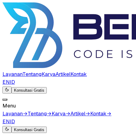
Layanan
Tentang
Karya
Artikel
Kontak
EN
ID
Konsultasi Gratis
Menu
Layanan
→
Tentang
→
Karya
→
Artikel
→
Kontak
→
EN
ID
Konsultasi Gratis