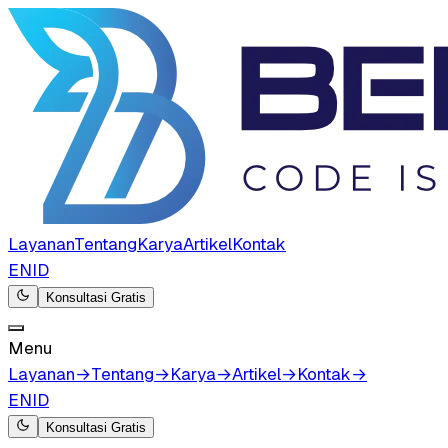
Layanan
Tentang
Karya
Artikel
Kontak
EN
ID
Konsultasi Gratis
Menu
Layanan
→
Tentang
→
Karya
→
Artikel
→
Kontak
→
EN
ID
Konsultasi Gratis