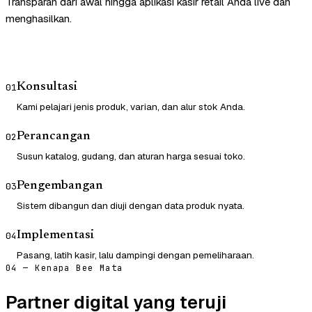
Transparan dari awal hingga aplikasi kasir retail Anda live dan
menghasilkan.
Konsultasi
01
Kami pelajari jenis produk, varian, dan alur stok Anda.
Perancangan
02
Susun katalog, gudang, dan aturan harga sesuai toko.
Pengembangan
03
Sistem dibangun dan diuji dengan data produk nyata.
Implementasi
04
Pasang, latih kasir, lalu dampingi dengan pemeliharaan.
04 — Kenapa Bee Mata
Partner digital yang teruji