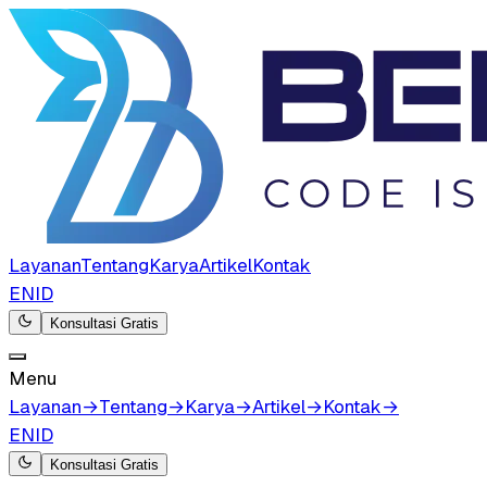
Layanan
Tentang
Karya
Artikel
Kontak
EN
ID
Konsultasi Gratis
Menu
Layanan
→
Tentang
→
Karya
→
Artikel
→
Kontak
→
EN
ID
Konsultasi Gratis