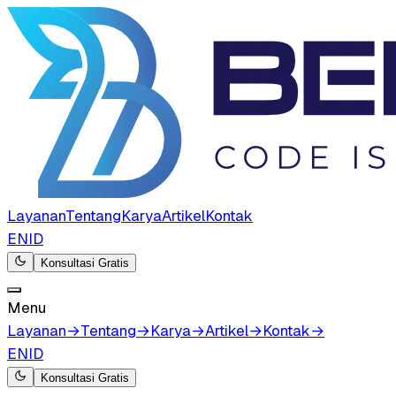
Layanan
Tentang
Karya
Artikel
Kontak
EN
ID
Konsultasi Gratis
Menu
Layanan
→
Tentang
→
Karya
→
Artikel
→
Kontak
→
EN
ID
Konsultasi Gratis