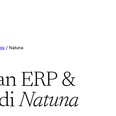
nis
/
Natuna
an ERP &
 di
Natuna