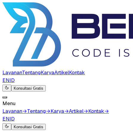
Layanan
Tentang
Karya
Artikel
Kontak
EN
ID
Konsultasi Gratis
Menu
Layanan
→
Tentang
→
Karya
→
Artikel
→
Kontak
→
EN
ID
Konsultasi Gratis