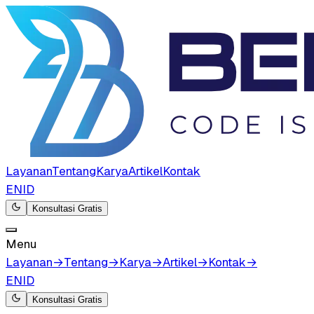
Layanan
Tentang
Karya
Artikel
Kontak
EN
ID
Konsultasi Gratis
Menu
Layanan
→
Tentang
→
Karya
→
Artikel
→
Kontak
→
EN
ID
Konsultasi Gratis