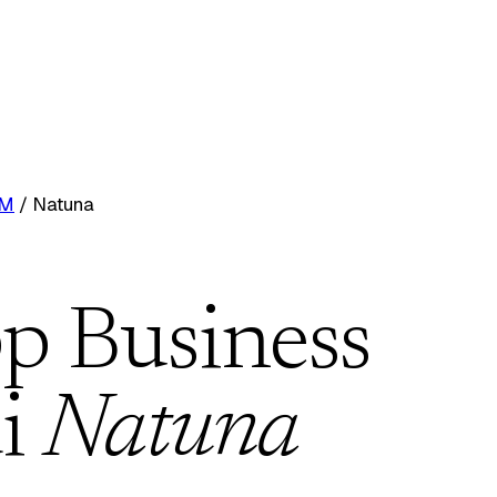
RM
/
Natuna
p Business
i
Natuna