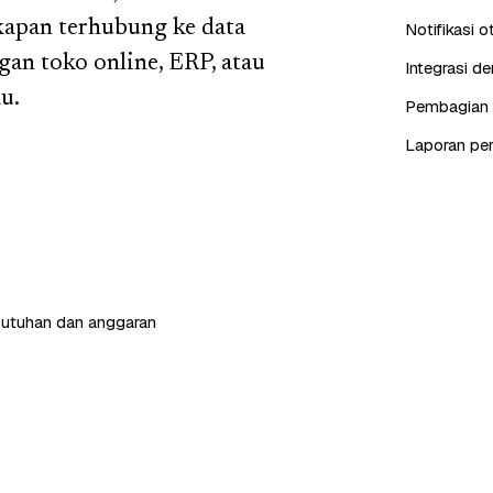
kapan terhubung ke data
Notifikasi 
an toko online, ERP, atau
Integrasi d
u.
Pembagian c
Laporan pe
butuhan dan anggaran