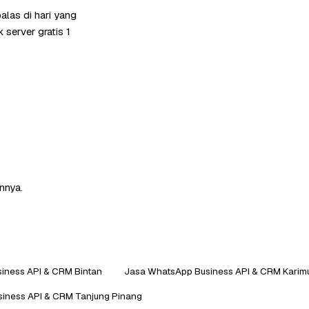
las di hari yang
server gratis 1
nnya.
iness API & CRM Bintan
Jasa WhatsApp Business API & CRM Karim
iness API & CRM Tanjung Pinang