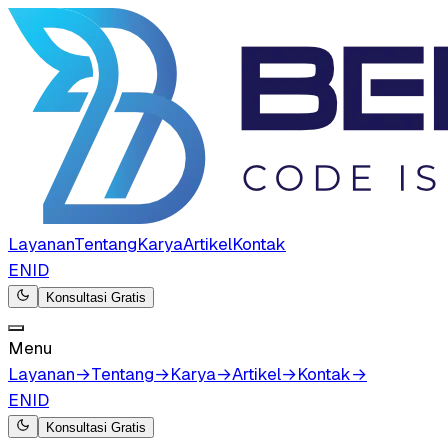
Layanan
Tentang
Karya
Artikel
Kontak
EN
ID
Konsultasi Gratis
Menu
Layanan
→
Tentang
→
Karya
→
Artikel
→
Kontak
→
EN
ID
Konsultasi Gratis