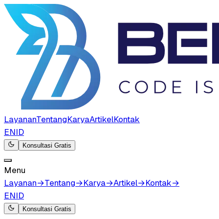
Layanan
Tentang
Karya
Artikel
Kontak
EN
ID
Konsultasi Gratis
Menu
Layanan
→
Tentang
→
Karya
→
Artikel
→
Kontak
→
EN
ID
Konsultasi Gratis