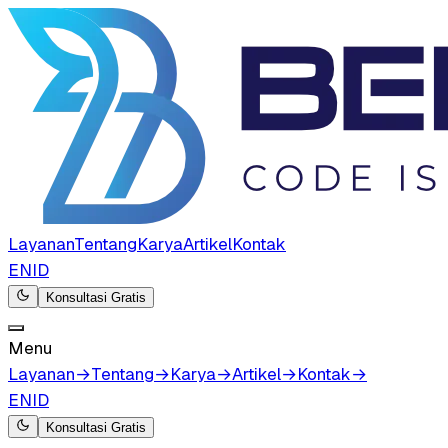
Layanan
Tentang
Karya
Artikel
Kontak
EN
ID
Konsultasi Gratis
Menu
Layanan
→
Tentang
→
Karya
→
Artikel
→
Kontak
→
EN
ID
Konsultasi Gratis