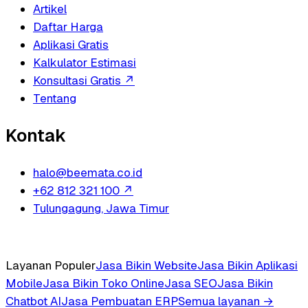
Artikel
Daftar Harga
Aplikasi Gratis
Kalkulator Estimasi
Konsultasi Gratis
↗
Tentang
Kontak
halo@beemata.co.id
+62 812 321 100
↗
Tulungagung, Jawa Timur
Layanan Populer
Jasa Bikin Website
Jasa Bikin Aplikasi
Mobile
Jasa Bikin Toko Online
Jasa SEO
Jasa Bikin
Chatbot AI
Jasa Pembuatan ERP
Semua layanan →