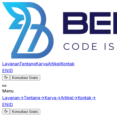
Layanan
Tentang
Karya
Artikel
Kontak
EN
ID
Konsultasi Gratis
Menu
Layanan
→
Tentang
→
Karya
→
Artikel
→
Kontak
→
EN
ID
Konsultasi Gratis