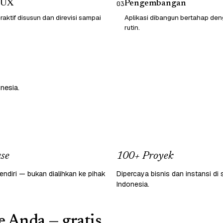
/UX
Pengembangan
03
raktif disusun dan direvisi sampai
Aplikasi dibangun bertahap d
rutin.
nesia.
se
100+ Proyek
endiri — bukan dialihkan ke pihak
Dipercaya bisnis dan instansi di 
Indonesia.
e Anda — gratis