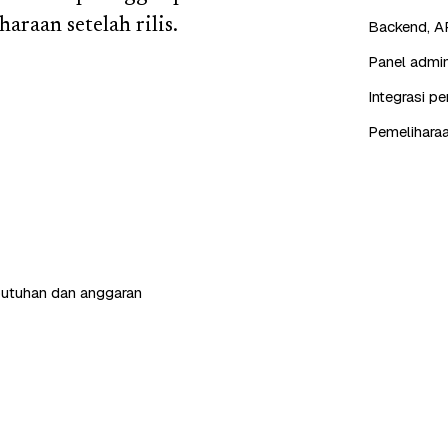
araan setelah rilis.
Backend, AP
Panel admin
Integrasi p
Pemeliharaa
butuhan dan anggaran