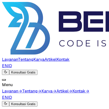
Layanan
Tentang
Karya
Artikel
Kontak
EN
ID
Konsultasi Gratis
Menu
Layanan
→
Tentang
→
Karya
→
Artikel
→
Kontak
→
EN
ID
Konsultasi Gratis