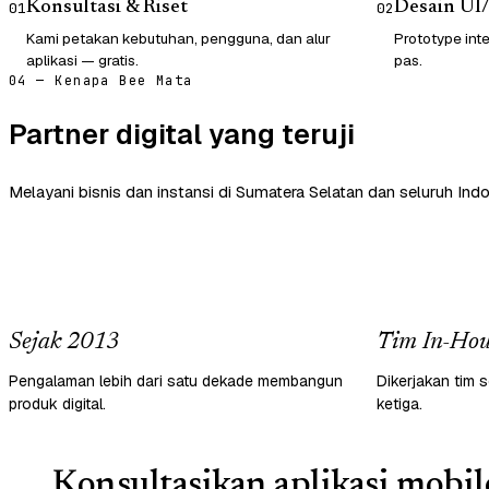
Konsultasi & Riset
Desain UI
01
02
Kami petakan kebutuhan, pengguna, dan alur
Prototype inte
aplikasi — gratis.
pas.
04 — Kenapa Bee Mata
Partner digital yang teruji
Melayani bisnis dan instansi di Sumatera Selatan dan seluruh Indo
Sejak 2013
Tim In-Hou
Pengalaman lebih dari satu dekade membangun
Dikerjakan tim s
produk digital.
ketiga.
Konsultasikan aplikasi mobil