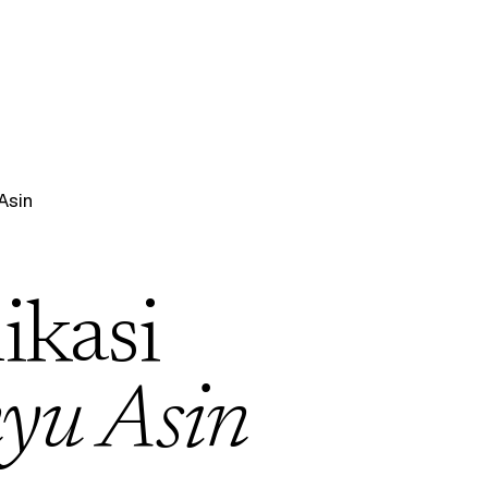
Asin
ikasi
yu Asin