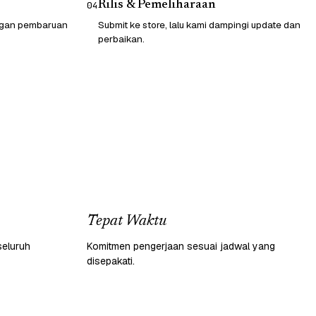
Rilis & Pemeliharaan
04
engan pembaruan
Submit ke store, lalu kami dampingi update dan
perbaikan.
Tepat Waktu
seluruh
Komitmen pengerjaan sesuai jadwal yang
disepakati.