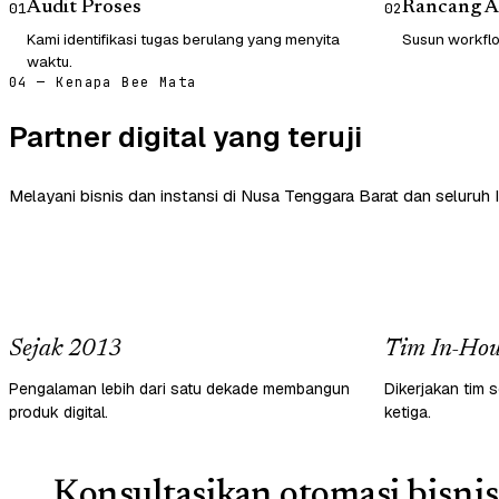
Audit Proses
Rancang A
01
02
Kami identifikasi tugas berulang yang menyita
Susun workflow
waktu.
04 — Kenapa Bee Mata
Partner digital yang teruji
Melayani bisnis dan instansi di Nusa Tenggara Barat dan seluruh 
Sejak 2013
Tim In-Hou
Pengalaman lebih dari satu dekade membangun
Dikerjakan tim s
produk digital.
ketiga.
Konsultasikan otomasi bisnis