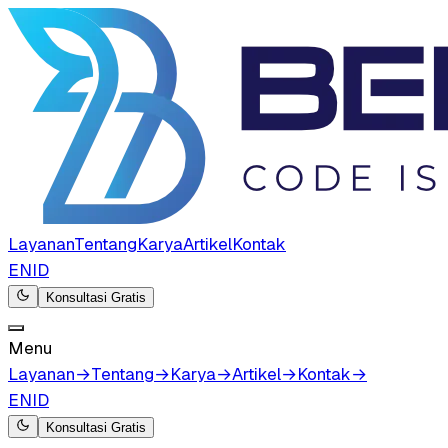
Layanan
Tentang
Karya
Artikel
Kontak
EN
ID
Konsultasi Gratis
Menu
Layanan
→
Tentang
→
Karya
→
Artikel
→
Kontak
→
EN
ID
Konsultasi Gratis