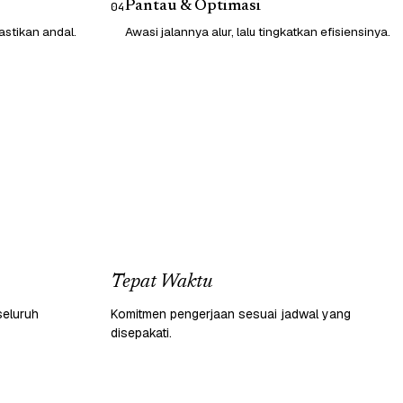
Pantau & Optimasi
04
astikan andal.
Awasi jalannya alur, lalu tingkatkan efisiensinya.
Tepat Waktu
seluruh
Komitmen pengerjaan sesuai jadwal yang
disepakati.