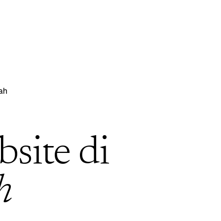
ah
bsite di
h