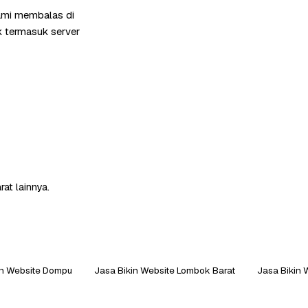
ami membalas di
k termasuk server
at lainnya.
in Website Dompu
Jasa Bikin Website Lombok Barat
Jasa Bikin 