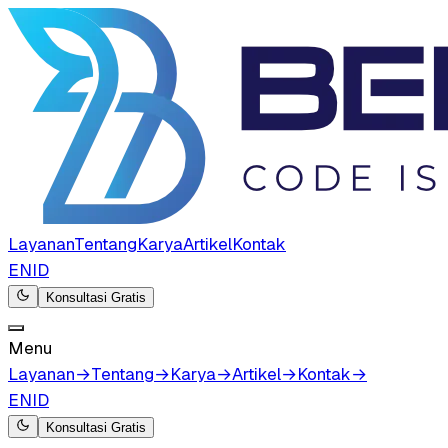
Layanan
Tentang
Karya
Artikel
Kontak
EN
ID
Konsultasi Gratis
Menu
Layanan
→
Tentang
→
Karya
→
Artikel
→
Kontak
→
EN
ID
Konsultasi Gratis