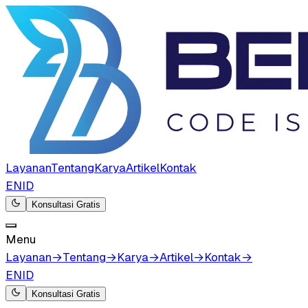
Layanan
Tentang
Karya
Artikel
Kontak
EN
ID
Konsultasi Gratis
Menu
Layanan
→
Tentang
→
Karya
→
Artikel
→
Kontak
→
EN
ID
Konsultasi Gratis