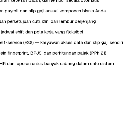
iran, keterlambatan, dan lembur secara otomatis
n payroll dan slip gaji sesuai komponen bisnis Anda
an persetujuan cuti, izin, dan lembur berjenjang
adwal shift dan pola kerja yang fleksibel
lf-service (ESS) — karyawan akses data dan slip gaji sendiri
sin fingerprint, BPJS, dan perhitungan pajak (PPh 21)
HR dan laporan untuk banyak cabang dalam satu sistem