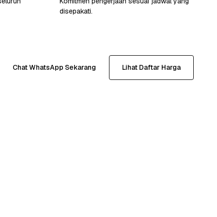
seluruh
Komitmen pengerjaan sesuai jadwal yang
disepakati.
Chat WhatsApp Sekarang
Lihat Daftar Harga