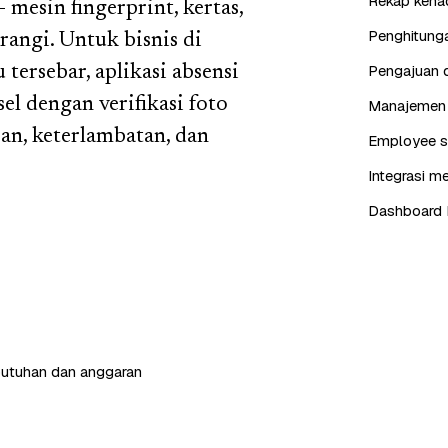
Rekap kehad
mesin fingerprint, kertas,
Penghitunga
rangi. Untuk bisnis di
Pengajuan d
ersebar, aplikasi absensi
el dengan verifikasi foto
Manajemen j
ran, keterlambatan, dan
Employee se
Integrasi me
Dashboard 
butuhan dan anggaran