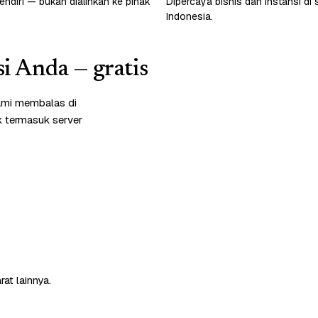
endiri — bukan dialihkan ke pihak
Dipercaya bisnis dan instansi di 
Indonesia.
si Anda — gratis
ami membalas di
k termasuk server
at lainnya.