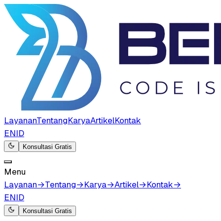
Layanan
Tentang
Karya
Artikel
Kontak
EN
ID
Konsultasi Gratis
Menu
Layanan
→
Tentang
→
Karya
→
Artikel
→
Kontak
→
EN
ID
Konsultasi Gratis