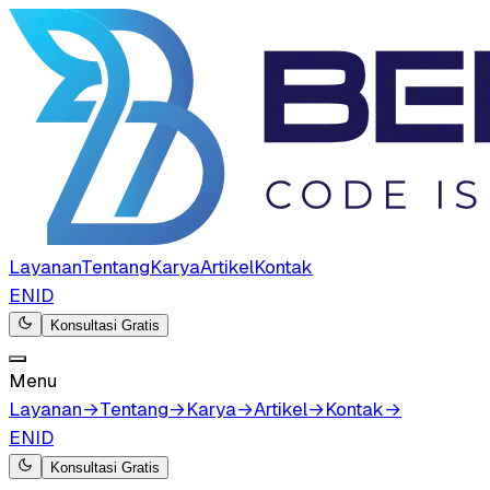
Layanan
Tentang
Karya
Artikel
Kontak
EN
ID
Konsultasi Gratis
Menu
Layanan
→
Tentang
→
Karya
→
Artikel
→
Kontak
→
EN
ID
Konsultasi Gratis