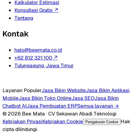
Kalkulator Estimasi
Konsultasi Gratis
↗
Tentang
Kontak
halo@beemata.co.id
+62 812 321 100
↗
Tulungagung, Jawa Timur
Layanan Populer
Jasa Bikin Website
Jasa Bikin Aplikasi
Mobile
Jasa Bikin Toko Online
Jasa SEO
Jasa Bikin
Chatbot AI
Jasa Pembuatan ERP
Semua layanan →
© 2026 Bee Mata · CV Sekawan Abadi Teknologi
Kebijakan Privasi
Kebijakan Cookie
Hak
Pengaturan Cookie
cipta dilindungi.