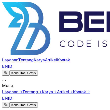
Layanan
Tentang
Karya
Artikel
Kontak
EN
ID
Konsultasi Gratis
Menu
Layanan
→
Tentang
→
Karya
→
Artikel
→
Kontak
→
EN
ID
Konsultasi Gratis