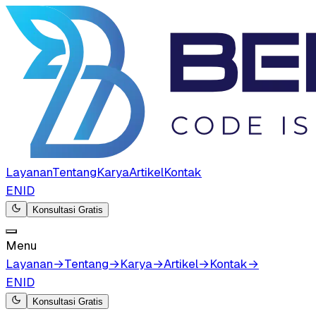
Layanan
Tentang
Karya
Artikel
Kontak
EN
ID
Konsultasi Gratis
Menu
Layanan
→
Tentang
→
Karya
→
Artikel
→
Kontak
→
EN
ID
Konsultasi Gratis