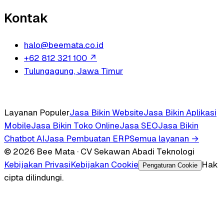
Kontak
halo@beemata.co.id
+62 812 321 100
↗
Tulungagung, Jawa Timur
Layanan Populer
Jasa Bikin Website
Jasa Bikin Aplikasi
Mobile
Jasa Bikin Toko Online
Jasa SEO
Jasa Bikin
Chatbot AI
Jasa Pembuatan ERP
Semua layanan →
© 2026 Bee Mata · CV Sekawan Abadi Teknologi
Kebijakan Privasi
Kebijakan Cookie
Hak
Pengaturan Cookie
cipta dilindungi.