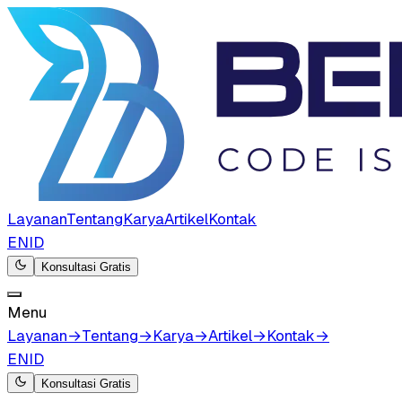
Layanan
Tentang
Karya
Artikel
Kontak
EN
ID
Konsultasi Gratis
Menu
Layanan
→
Tentang
→
Karya
→
Artikel
→
Kontak
→
EN
ID
Konsultasi Gratis