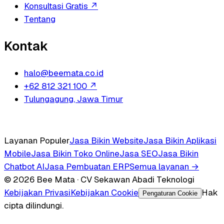
Konsultasi Gratis
↗
Tentang
Kontak
halo@beemata.co.id
+62 812 321 100
↗
Tulungagung, Jawa Timur
Layanan Populer
Jasa Bikin Website
Jasa Bikin Aplikasi
Mobile
Jasa Bikin Toko Online
Jasa SEO
Jasa Bikin
Chatbot AI
Jasa Pembuatan ERP
Semua layanan →
© 2026 Bee Mata · CV Sekawan Abadi Teknologi
Kebijakan Privasi
Kebijakan Cookie
Hak
Pengaturan Cookie
cipta dilindungi.