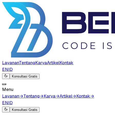
Layanan
Tentang
Karya
Artikel
Kontak
EN
ID
Konsultasi Gratis
Menu
Layanan
→
Tentang
→
Karya
→
Artikel
→
Kontak
→
EN
ID
Konsultasi Gratis