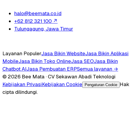
halo@beemata.co.id
+62 812 321 100
↗
Tulungagung, Jawa Timur
Layanan Populer
Jasa Bikin Website
Jasa Bikin Aplikasi
Mobile
Jasa Bikin Toko Online
Jasa SEO
Jasa Bikin
Chatbot AI
Jasa Pembuatan ERP
Semua layanan →
© 2026 Bee Mata · CV Sekawan Abadi Teknologi
Kebijakan Privasi
Kebijakan Cookie
Hak
Pengaturan Cookie
cipta dilindungi.