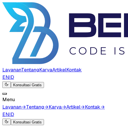
Layanan
Tentang
Karya
Artikel
Kontak
EN
ID
Konsultasi Gratis
Menu
Layanan
→
Tentang
→
Karya
→
Artikel
→
Kontak
→
EN
ID
Konsultasi Gratis