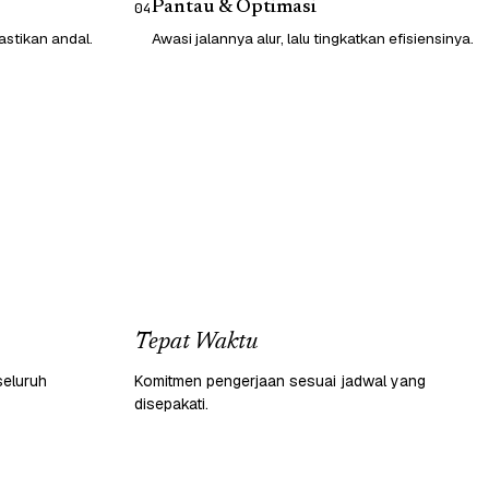
Pantau & Optimasi
04
astikan andal.
Awasi jalannya alur, lalu tingkatkan efisiensinya.
Tepat Waktu
seluruh
Komitmen pengerjaan sesuai jadwal yang
disepakati.