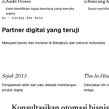
Audit Proses
Rancang A
01
02
Kami identifikasi tugas berulang yang menyita
Susun workflow
waktu.
04 — Kenapa Bee Mata
Partner digital yang teruji
Melayani bisnis dan instansi di Bengkulu dan seluruh Indonesia.
Sejak 2013
Tim In-Hou
Pengalaman lebih dari satu dekade membangun
Dikerjakan tim s
produk digital.
ketiga.
Konsultasikan otomasi bisnis